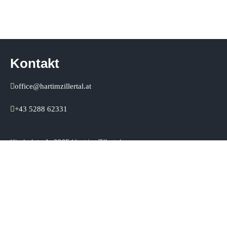
Kontakt
office@hartimzillertal.at
+43 5288 62331
Kirchplatz 1, 6265 Hart im Zillertal
Quicklinks
Mein Amt – Online Bürgerservice
Alle Neuigkeiten
Anmeldung duale Zustellung